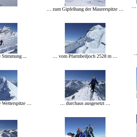
… 
… zum Gipfelhang der Maurerspitze …
…
e Stimmung ...
… vom Pfarmbeiljoch 2528 m …
e Wetterspitze …
… durchaus ausgesetzt …