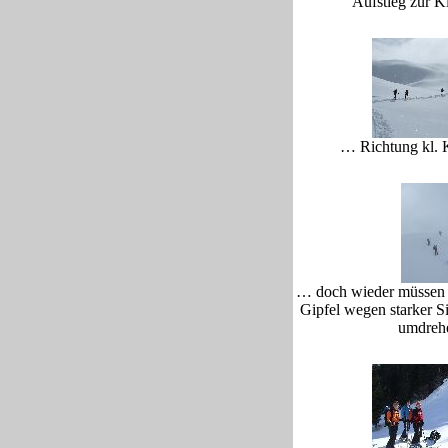
Aufstieg zur
… Richtung kl. 
… doch wieder müssen 
Gipfel wegen starker S
umdrehe