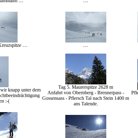
 Klammalm …
…
Kreuzspitze …
…
Tag 5. Maurerspitze 2628 m
wir knapp unter dem
Anfahrt von Obernberg - Brennerpass -
Pfl
ichtbeeindrächtigung
Gossensass - Pflersch Tal nach Stein 1400 m
n :-(
ans Talende.