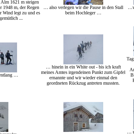
r Alm 1621 m steigen
r 1948 m, der Regen
… also verlegen wir die Pause in den Stall
…we
r Wind legt zu und es
beim Hochleger …
gemütlich ...
Tag
… hinein in ein White out - bis ich kraft
An
meines Amtes irgendeinen Punkt zum Gipfel
entlang …
B
ernannte und wir wieder einmal den
geordneten Rückzug antreten mussten.
… u