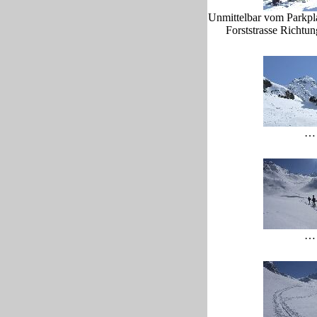
Unmittelbar vom Parkplat
Forststrasse Richt
…
…