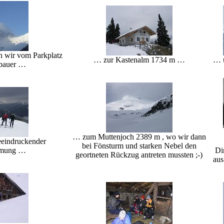
n wir vom Parkplatz
… zur Kastenalm 1734 m …
… ü
bauer …
… zum Muttenjoch 2389 m , wo wir dann
eeindruckender
bei Fönsturm und starken Nebel den
mmung …
Di
geortneten Rückzug antreten mussten ;-)
aus