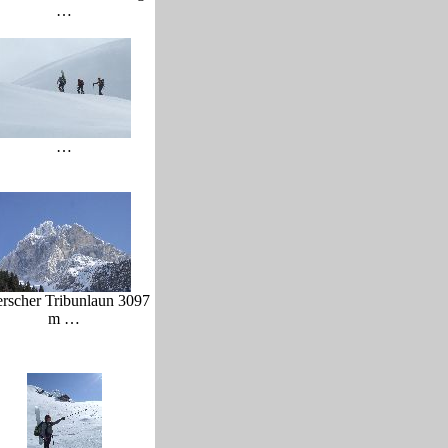
…
…
erscher Tribunlaun 3097
m …