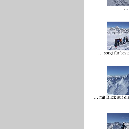
…
… sorgt für best
… mit Blick auf di