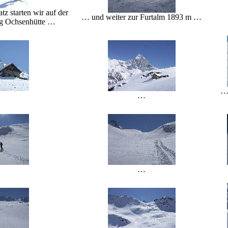
z starten wir auf der
… und weiter zur Furtalm 1893 m …
ung Ochsenhütte …
… 
…
…