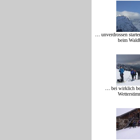
… unverdrossen starte
beim Wald
… bei wirklich b
Wettersti