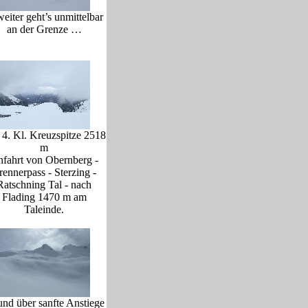
iter geht’s unmittelbar
an der Grenze …
 4. Kl. Kreuzspitze 2518
m
fahrt von Obernberg -
rennerpass - Sterzing -
Ratschning Tal - nach
Flading 1470 m am
Taleinde.
nd über sanfte Anstiege