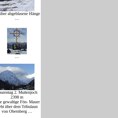
ber abgeblasene Hänge
…
…
urentag 2. Muttenjoch
2398 m
e gewaltige Fön- Mauer
eht über dem Tribulaun
von Obernberg …