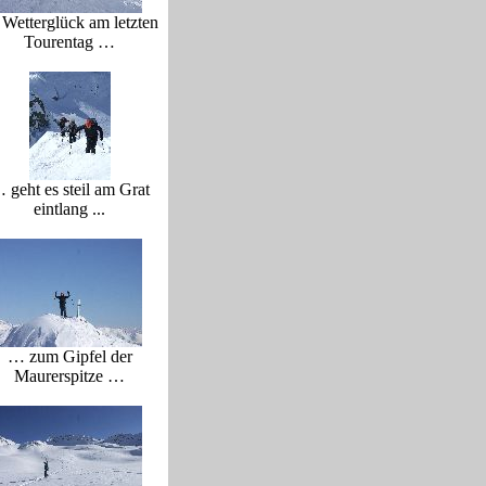
Wetterglück am letzten
Tourentag …
 geht es steil am Grat
eintlang ...
… zum Gipfel der
Maurerspitze …