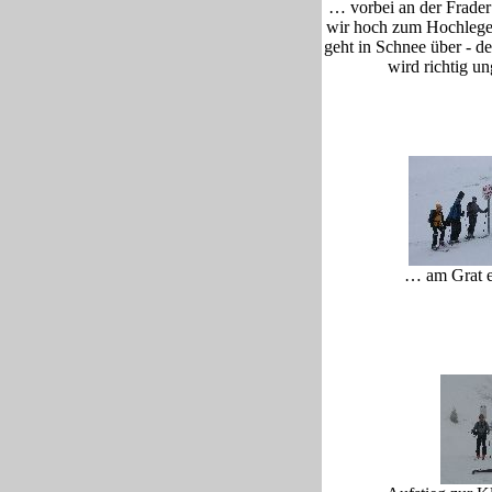
… vorbei an der Frade
wir hoch zum Hochlege
geht in Schnee über - de
wird richtig un
… am Grat 