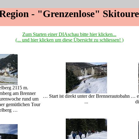
Region - "Grenzenlose" Skitour
Zum Starten einer DIAschau bitte hier klicken...
(... und hier klicken um diese Übersicht zu schliessen! )
elberg 2115 m.
nberg am Brenner
… Start ist direkt unter der Brennerautobahn
… e
tourenwoche rund um
...
d
ner gemütlichen Tour
telberg …