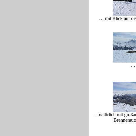
… mit Blick auf d
…
… natürlich mit großar
Brennerau